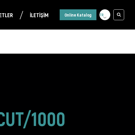
/
ETLER
İLETİŞİM
Online Katalog
CUT/1000