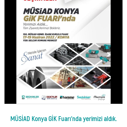
MÜSİAD Konya GİK Fuarı'nda yerimizi aldık.