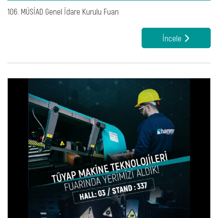
106. MÜSİAD Genel İdare Kurulu Fuarı
İncele